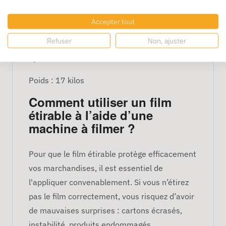
Dimensions du film
étirable pour machine
Accepter tout
Largeur : 500
Refuser
Non, ajuster
Épaisseur : 23 microns
Poids : 17 kilos
Comment utiliser un film
étirable à l’aide d’une
machine à filmer ?
Pour que le film étirable protège efficacement
vos marchandises, il est essentiel de
l'appliquer convenablement. Si vous n’étirez
pas le film correctement, vous risquez d’avoir
de mauvaises surprises : cartons écrasés,
instabilité, produits endommagés…