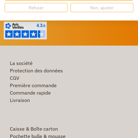
Besoin d'aide ?
Refuser
Non, ajuster
Un service client à votre écoute
La société
Protection des données
CGV
Première commande
Commande rapide
Livraison
Caisse & Boîte carton
Pochette bulle & mousse