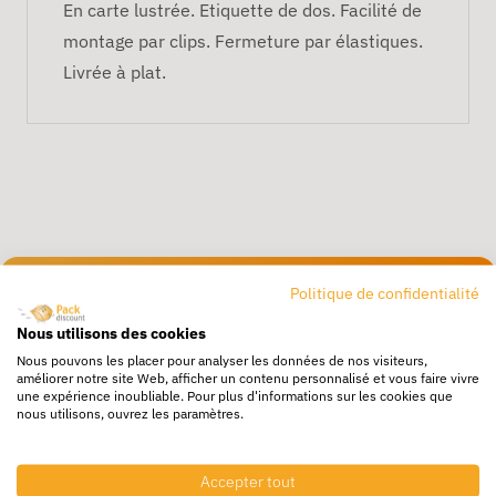
En carte lustrée. Etiquette de dos. Facilité de
montage par clips. Fermeture par élastiques.
Livrée à plat.
Politique de confidentialité
Livraison rapide
24/72h partout en europe
Nous utilisons des cookies
Nous pouvons les placer pour analyser les données de nos visiteurs,
Livraison gratuite
améliorer notre site Web, afficher un contenu personnalisé et vous faire vivre
une expérience inoubliable. Pour plus d'informations sur les cookies que
Dès 250€ HT d’achat
nous utilisons, ouvrez les paramètres.
Destockage
Profitez de prix bas toute l’année
Accepter tout