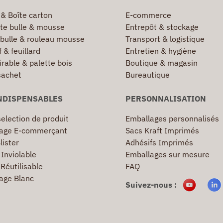
 & Boîte carton
E-commerce
te bulle & mousse
Entrepôt & stockage
 bulle & rouleau mousse
Transport & logistique
 & feuillard
Entretien & hygiène
irable & palette bois
Boutique & magasin
sachet
Bureautique
NDISPENSABLES
PERSONNALISATION
election de produit
Emballages personnalisés
age E-commerçant
Sacs Kraft Imprimés
lister
Adhésifs Imprimés
Inviolable
Emballages sur mesure
Réutilisable
FAQ
age Blanc
Suivez-nous :