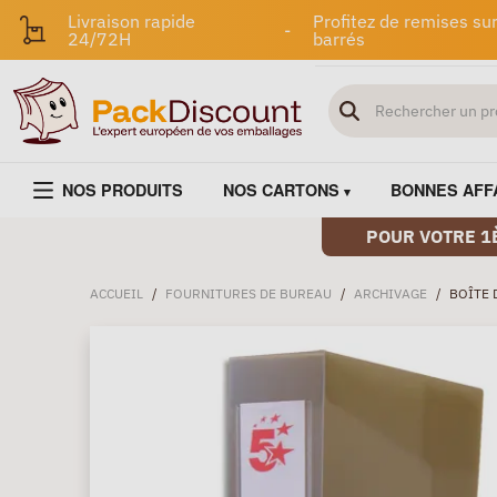
Livraison rapide
Profitez de remises sur
-
24/72H
barrés
NOS PRODUITS
NOS CARTONS
BONNES AFF
POUR VOTRE 1
ACCUEIL
/
FOURNITURES DE BUREAU
/
ARCHIVAGE
/
BOÎTE 