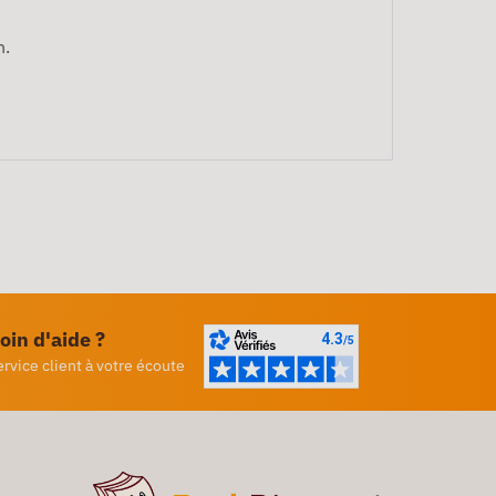
n.
oin d'aide ?
ervice client à votre écoute