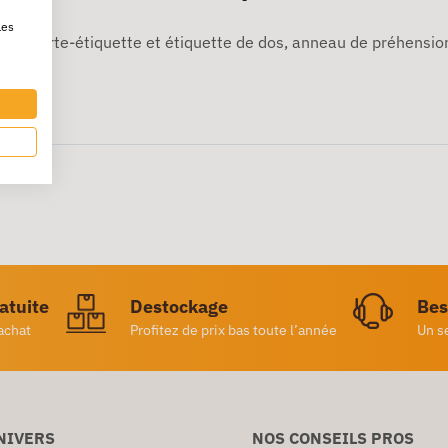
les
lip. Porte-étiquette et étiquette de dos, anneau de préhensio
ratuite
Destockage
Bes
achat
Profitez de prix bas toute l’année
Un s
NIVERS
NOS CONSEILS PROS