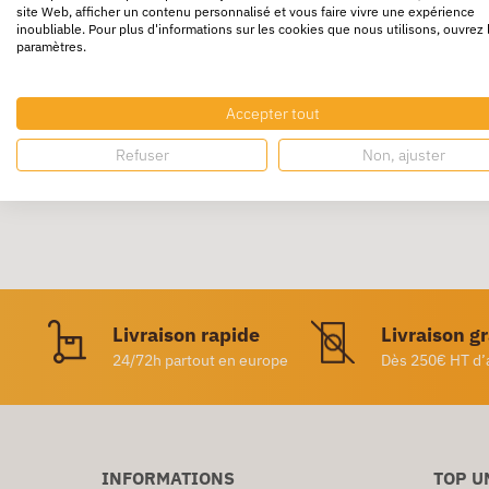
site Web, afficher un contenu personnalisé et vous faire vivre une expérience
inoubliable. Pour plus d'informations sur les cookies que nous utilisons, ouvrez 
En polypropylène recyclé 7/10e. Fermeture c
paramètres.
Coloris opaque : bleu, rouge, noir, vert.
Coloris translucide : bleu, gris fumé.
Accepter tout
Refuser
Non, ajuster
Livraison rapide
Livraison g
24/72h partout en europe
Dès 250€ HT d’
INFORMATIONS
TOP U