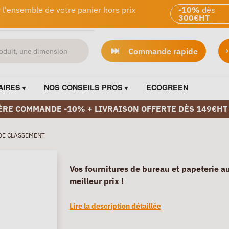
 l'ensemble de votre panier hors prix
-10%
dès
300€HT
Commande rapide
AIRES
NOS CONSEILS PROS
ECOGREEN
ÈRE COMMANDE -10% + LIVRAISON OFFERTE DÈS 149€HT
DE CLASSEMENT
Vos fournitures de bureau et papeterie a
meilleur prix !
Lire la description détaillée