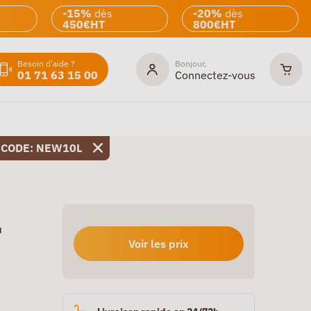
-15%
dès
-20%
dès
450€HT
800€HT
Besoin d'aide ?
Bonjour,
01 71 63 15 00
Connectez-vous
 CODE: NEW10L
u
Voir les prix