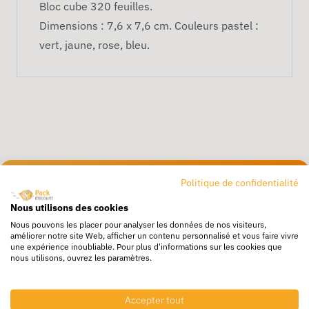
Bloc cube 320 feuilles.
Dimensions : 7,6 x 7,6 cm. Couleurs pastel :
vert, jaune, rose, bleu.
Politique de confidentialité
Livraison rapide
24/72h partout en europe
Nous utilisons des cookies
Nous pouvons les placer pour analyser les données de nos visiteurs,
Livraison gratuite
améliorer notre site Web, afficher un contenu personnalisé et vous faire vivre
une expérience inoubliable. Pour plus d'informations sur les cookies que
Dès 250€ HT d’achat
nous utilisons, ouvrez les paramètres.
Destockage
Profitez de prix bas toute l’année
Accepter tout