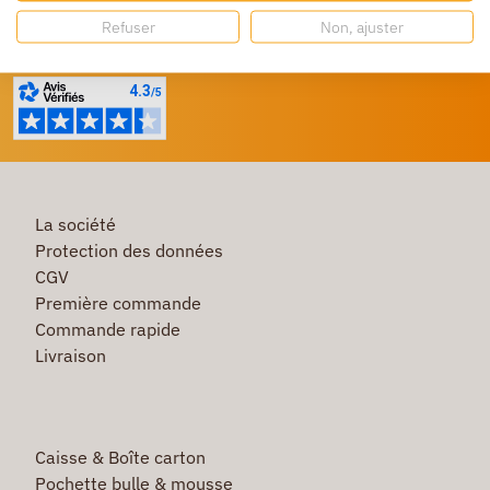
Besoin d'aide ?
Refuser
Non, ajuster
Un service client à votre écoute
La société
Protection des données
CGV
Première commande
Commande rapide
Livraison
Caisse & Boîte carton
Pochette bulle & mousse