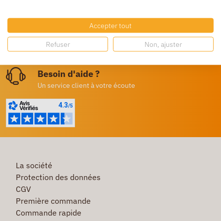
Livraison gratuite
Dès 250€ HT d’achat
Accepter tout
Destockage
Refuser
Non, ajuster
Profitez de prix bas toute l’année
Besoin d'aide ?
Un service client à votre écoute
La société
Protection des données
CGV
Première commande
Commande rapide