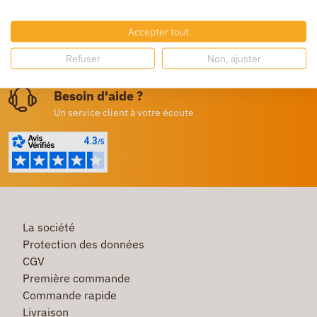
Livraison gratuite
Dès 250€ HT d’achat
Accepter tout
Destockage
Refuser
Non, ajuster
Profitez de prix bas toute l’année
Besoin d'aide ?
Un service client à votre écoute
La société
Protection des données
CGV
Première commande
Commande rapide
Livraison