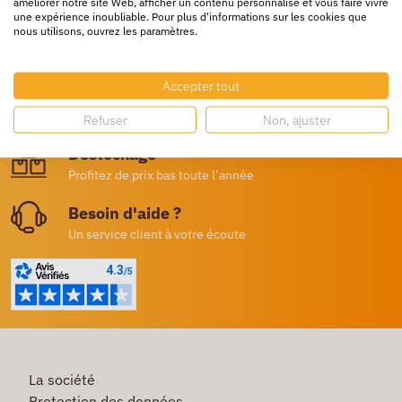
améliorer notre site Web, afficher un contenu personnalisé et vous faire vivre
une expérience inoubliable. Pour plus d'informations sur les cookies que
nous utilisons, ouvrez les paramètres.
Livraison rapide
24/72h partout en europe
Accepter tout
Livraison gratuite
Dès 250€ HT d’achat
Refuser
Non, ajuster
Destockage
Profitez de prix bas toute l’année
Besoin d'aide ?
Un service client à votre écoute
La société
Protection des données