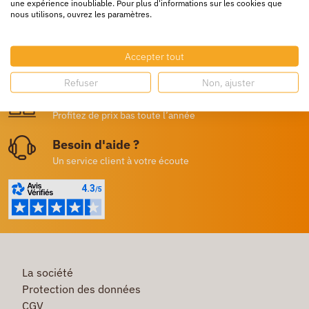
une expérience inoubliable. Pour plus d'informations sur les cookies que
Livraison rapide
nous utilisons, ouvrez les paramètres.
24/72h partout en europe
Livraison gratuite
Accepter tout
Dès 250€ HT d’achat
Refuser
Non, ajuster
Destockage
Profitez de prix bas toute l’année
Besoin d'aide ?
Un service client à votre écoute
La société
Protection des données
CGV