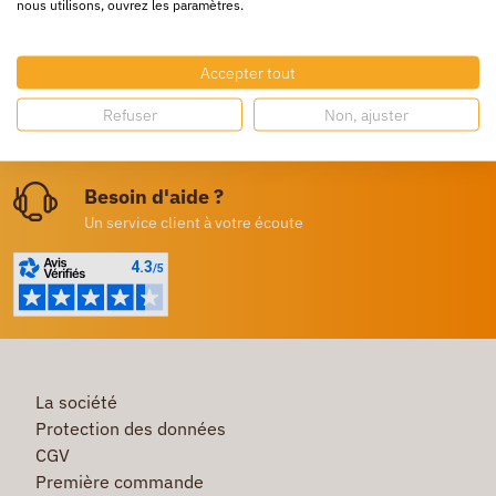
nous utilisons, ouvrez les paramètres.
24/72h partout en europe
Livraison gratuite
Accepter tout
Dès 250€ HT d’achat
Refuser
Non, ajuster
Destockage
Profitez de prix bas toute l’année
Besoin d'aide ?
Un service client à votre écoute
La société
Protection des données
CGV
Première commande