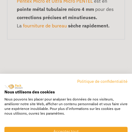
Pentex Micro et Ultra Micro PENTEL
est en
pointe métal tubulaire micro 4 mm
pour des
corrections précises et minutieuses.
La
fourniture de bureau
sèche rapidement.
Politique de confidentialité
Livraison rapide
Nous utilisons des cookies
24/72h partout en europe
Nous pouvons les placer pour analyser les données de nos visiteurs,
améliorer notre site Web, afficher un contenu personnalisé et vous faire vivre
Livraison gratuite
une expérience inoubliable. Pour plus d'informations sur les cookies que
Dès 250€ HT d’achat
nous utilisons, ouvrez les paramètres.
Destockage
Accepter tout
Profitez de prix bas toute l’année