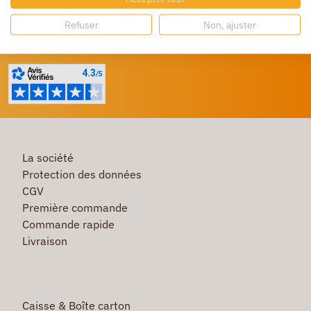
Refuser
Non, ajuster
Besoin d'aide ?
Un service client à votre écoute
La société
Protection des données
CGV
Première commande
Commande rapide
Livraison
Caisse & Boîte carton