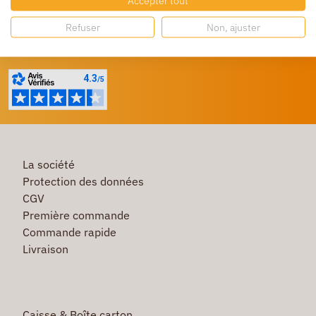
Accepter tout
Profitez de prix bas toute l’année
Refuser
Non, ajuster
Besoin d'aide ?
Un service client à votre écoute
La société
Protection des données
CGV
Première commande
Commande rapide
Livraison
Caisse & Boîte carton