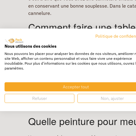
en conservant une bonne souplesse. Dans le catal
cannelure.
Comment faire une table
carton ?
Politique de confiden
Nous utilisons des cookies
Avant de fabriquer vos meubles en carton, il vou
Nous pouvons les placer pour analyser les données de nos visiteurs, améliorer 
site Web, afficher un contenu personnalisé et vous faire vivre une expérience
avec une craie, pour pouvoir effacer facilement en
inoubliable. Pour plus d'informations sur les cookies que nous utilisons, ouvrez 
paramètres.
Pour que vos meubles en carton soient solides et 
façade, une forme pour le milieu et une forme pou
Accepter tout
Découpez votre première forme de mobilier en ca
Refuser
Non, ajuster
profils. Ecrivez au crayon à quoi correspond cha
vos meubles en carton découpée, ils ne vous res
Quelle peinture pour me