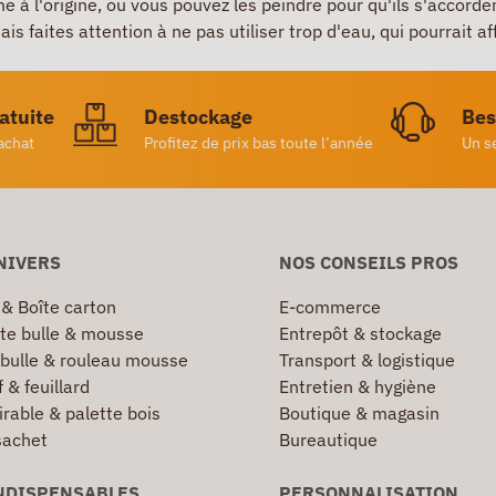
 l'origine, ou vous pouvez les peindre pour qu'ils s'accordent 
s faites attention à ne pas utiliser trop d'eau, qui pourrait af
ratuite
Destockage
Bes
achat
Profitez de prix bas toute l’année
Un s
NIVERS
NOS CONSEILS PROS
 & Boîte carton
E-commerce
te bulle & mousse
Entrepôt & stockage
 bulle & rouleau mousse
Transport & logistique
 & feuillard
Entretien & hygiène
irable & palette bois
Boutique & magasin
sachet
Bureautique
NDISPENSABLES
PERSONNALISATION