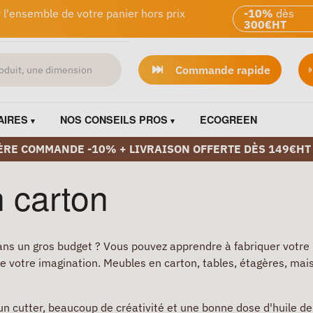
 l'ensemble de votre panier hors prix
-10%
dès
300€HT
Commande rapide
AIRES
NOS CONSEILS PROS
ECOGREEN
ÈRE COMMANDE -10% + LIVRAISON OFFERTE DÈS 149€HT
 carton
ans un gros budget ? Vous pouvez apprendre à fabriquer votre
e votre imagination. Meubles en carton, tables, étagères, mais
e, un cutter, beaucoup de créativité et une bonne dose d'huile 