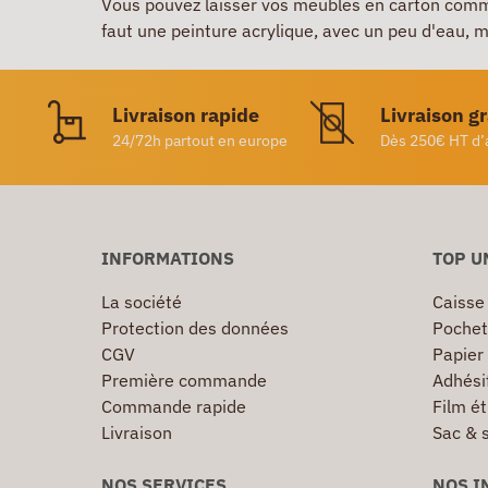
Vous pouvez laisser vos meubles en carton comme à
faut une peinture acrylique, avec un peu d'eau, mai
Livraison rapide
Livraison g
24/72h partout en europe
Dès 250€ HT d’
INFORMATIONS
TOP U
La société
Caisse
Protection des données
Pochet
CGV
Papier
Première commande
Adhésif
Commande rapide
Film ét
Livraison
Sac & 
NOS SERVICES
NOS I