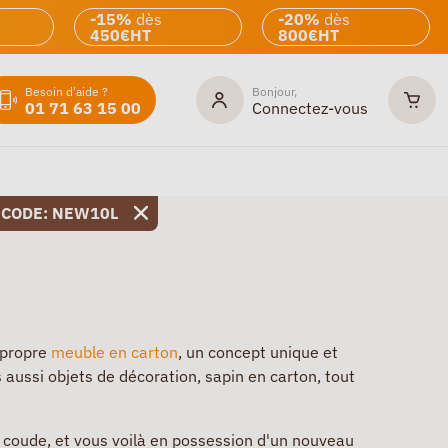
-15%
dès
-20%
dès
450€HT
800€HT
Besoin d'aide ?
Bonjour,
01 71 63 15 00
Connectez-vous
 CODE: NEW10L
 propre
meuble en carton
, un concept unique et
 aussi objets de décoration, sapin en carton, tout
de coude, et vous voilà en possession d'un nouveau