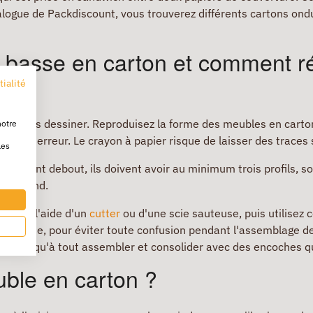
ogue de Packdiscount, vous trouverez différents cartons ondu
 basse en carton et comment r
tialité
s faut les dessiner. Reproduisez la forme des meubles en cart
notre
 cas d'erreur. Le crayon à papier risque de laisser des traces 
les
tiennent debout, ils doivent avoir au minimum trois profils, so
r le fond.
rton à l'aide d'un
cutter
ou d'une scie sauteuse, puis utilisez
que forme, pour éviter toute confusion pendant l'assemblage 
te plus qu'à tout assembler et consolider avec des encoches q
uble en carton ?