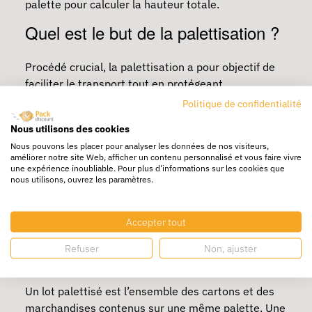
palette pour calculer la hauteur totale.
Quel est le but de la palettisation ?
Procédé crucial, la palettisation a pour objectif de
faciliter le transport tout en protégeant
efficacement la marchandise. Au lieu de transporter
Politique de confidentialité
les cartons un par un ou par petits lots, la
Nous utilisons des cookies
palettisation permet de déplacer une grosse
Nous pouvons les placer pour analyser les données de nos visiteurs,
quantité de marchandise en même temps pour un
améliorer notre site Web, afficher un contenu personnalisé et vous faire vivre
gain de temps considérable.
une expérience inoubliable. Pour plus d'informations sur les cookies que
nous utilisons, ouvrez les paramètres.
Cette méthode permet aussi de gagner de la place
en entrepôt, tous les cartons étant rangés de
Accepter tout
manière optimisée sur une palette donnée.
Refuser
Non, ajuster
Qu'est-ce qu'un lot palettisé ?
Un lot palettisé est l’ensemble des cartons et des
marchandises contenus sur une même palette. Une