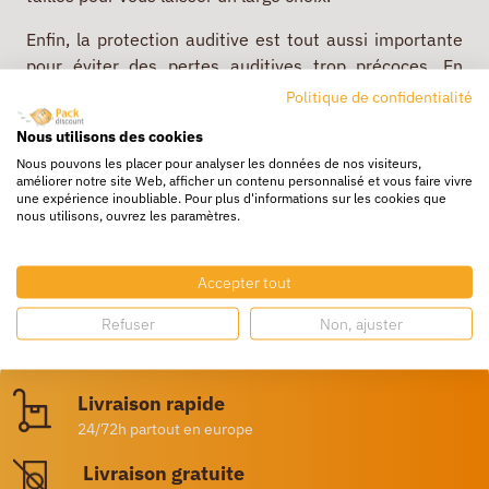
Enfin, la protection auditive est tout aussi importante
pour éviter des pertes auditives trop précoces. En
fonction de l’intensité de la pollution auditive, plusieurs
Politique de confidentialité
solutions s’offrent à vous : les bouchons d’oreilles ou
Nous utilisons des cookies
alors les casques de protection auditive.
Nous pouvons les placer pour analyser les données de nos visiteurs,
améliorer notre site Web, afficher un contenu personnalisé et vous faire vivre
Vous l’aurez compris, il est important de proposer une
une expérience inoubliable. Pour plus d'informations sur les cookies que
bonne
hygiène de travail
ainsi qu'une sécurité à vos
nous utilisons, ouvrez les paramètres.
collaborateurs pour qu’ils puissent s’épanouir
pleinement dans leur activité. En plus d’être une
Accepter tout
question d’épanouissement, c’est également une
question de santé et de sécurité au travail.
Refuser
Non, ajuster
Livraison rapide
24/72h partout en europe
Livraison gratuite