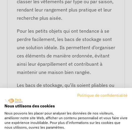
classer les vêtements par type ou par saison,
rendant leur rangement plus pratique et leur
recherche plus aisée.
Pour les petits objets qui ont tendance à se
perdre facilement, les bacs de stockage sont
une solution idéale. Ils permettent d’organiser
ces éléments de manière ordonnée, évitant
ainsi leur éparpillement et contribuant à
maintenir une maison bien rangée.
Les bacs de stockage, qu’ils soient pliables ou
en box, sont un outil essentiel pour toute
Politique de confidentialité
personne souhaitant améliorer l’organisation
Nous utilisons des cookies
de sa maison.
Nous pouvons les placer pour analyser les données de nos visiteurs,
améliorer notre site Web, afficher un contenu personnalisé et vous faire vivre
Optimiser l’espace grâce à une
une expérience inoubliable. Pour plus d'informations sur les cookies que
variété de bacs de stockage
nous utilisons, ouvrez les paramètres.