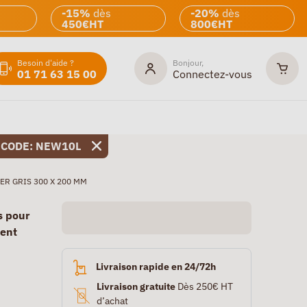
-15%
dès
-20%
dès
450€HT
800€HT
Besoin d'aide ?
Bonjour,
01 71 63 15 00
Connectez-vous
 CODE: NEW10L
ER GRIS 300 X 200 MM
s pour
ent
Livraison rapide en 24/72h
Livraison gratuite
Dès 250€ HT
d’achat