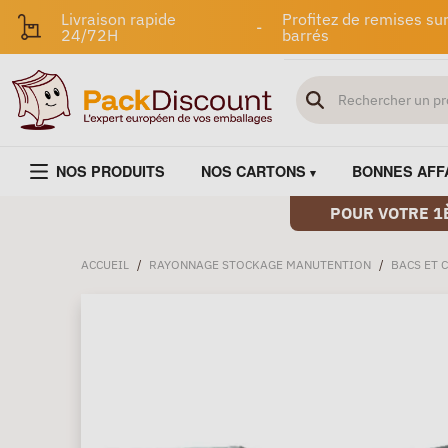
Livraison rapide
Profitez de remises sur
-
24/72H
barrés
NOS PRODUITS
NOS CARTONS
BONNES AFF
POUR VOTRE 1
ACCUEIL
/
RAYONNAGE STOCKAGE MANUTENTION
/
BACS ET 