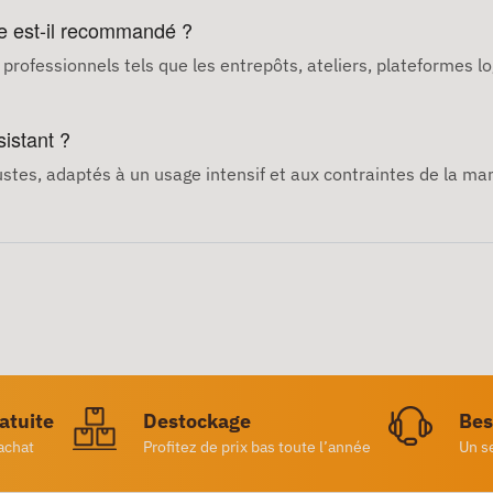
e est-il recommandé ?
rofessionnels tels que les entrepôts, ateliers, plateformes lo
istant ?
bustes, adaptés à un usage intensif et aux contraintes de la ma
ratuite
Destockage
Bes
achat
Profitez de prix bas toute l’année
Un s