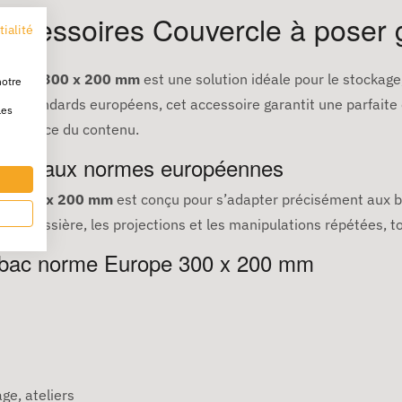
ccessoires Couvercle à poser 
tialité
er gris 300 x 200 mm
est une solution idéale pour le stockage
notre
aux standards européens, cet accessoire garantit une parfaite
les
n efficace du contenu.
forme aux normes européennes
ope 300 x 200 mm
est conçu pour s’adapter précisément aux 
 poussière, les projections et les manipulations répétées, tout
e bac norme Europe 300 x 200 mm
age, ateliers