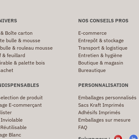
NIVERS
NOS CONSEILS PROS
 & Boîte carton
E-commerce
te bulle & mousse
Entrepôt & stockage
 bulle & rouleau mousse
Transport & logistique
 & feuillard
Entretien & hygiène
irable & palette bois
Boutique & magasin
sachet
Bureautique
NDISPENSABLES
PERSONNALISATION
election de produit
Emballages personnalisés
age E-commerçant
Sacs Kraft Imprimés
lister
Adhésifs Imprimés
Inviolable
Emballages sur mesure
Réutilisable
FAQ
age Blanc
Suivez-nous :