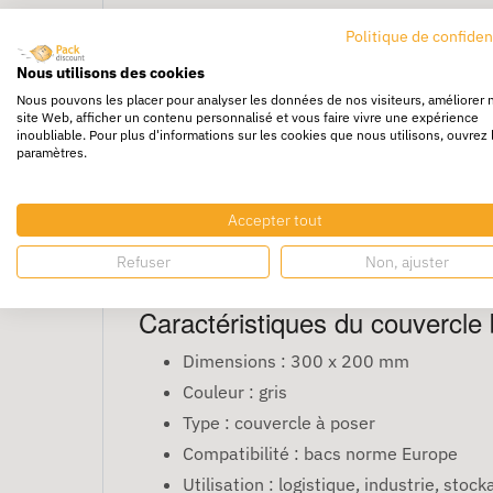
Bac Norme Europe – A
Politique de confiden
Nous utilisons des cookies
Le
bac norme Europe avec couvercle à pos
Nous pouvons les placer pour analyser les données de nos visiteurs, améliorer 
site Web, afficher un contenu personnalisé et vous faire vivre une expérience
produits en milieu professionnel. Conforme 
inoubliable. Pour plus d'informations sur les cookies que nous utilisons, ouvrez 
paramètres.
normalisées, tout en assurant une protectio
Un couvercle pratique et con
Accepter tout
Ce
couvercle à poser pour bac norme Eur
Refuser
Non, ajuster
permet de protéger les marchandises contre la
Caractéristiques du couvercl
Dimensions : 300 x 200 mm
Couleur : gris
Type : couvercle à poser
Compatibilité : bacs norme Europe
Utilisation : logistique, industrie, stock