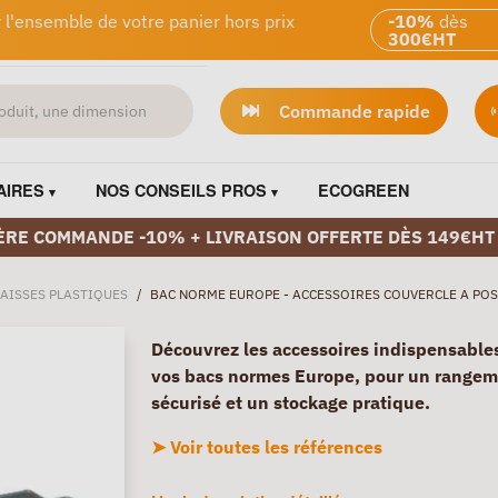
 l'ensemble de votre panier hors prix
-10%
dès
300€HT
Commande rapide
AIRES
NOS CONSEILS PROS
ECOGREEN
ÈRE COMMANDE -10% + LIVRAISON OFFERTE DÈS 149€HT
CAISSES PLASTIQUES
/
BAC NORME EUROPE - ACCESSOIRES COUVERCLE A POS
Découvrez les accessoires indispensable
vos bacs normes Europe, pour un rangem
sécurisé et un stockage pratique.
➤ Voir toutes les références