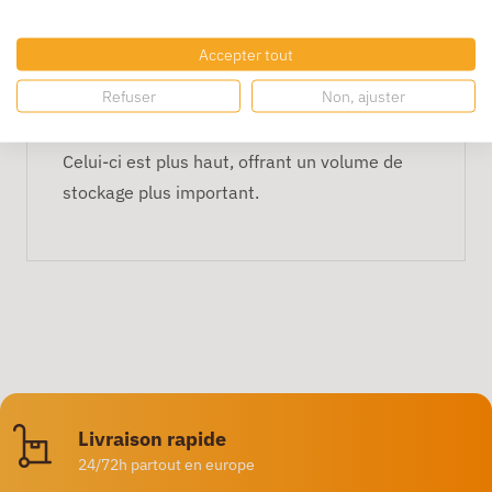
FAQ
Accepter tout
Quelle est la différence avec le
Refuser
Non, ajuster
modèle 120 mm ?
Celui-ci est plus haut, offrant un volume de
stockage plus important.
Livraison rapide
24/72h partout en europe