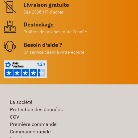
Livraison gratuite
Dès 250€ HT d’achat
Destockage
Profitez de prix bas toute l’année
Besoin d'aide ?
Un service client à votre écoute
La société
Protection des données
CGV
Première commande
Commande rapide