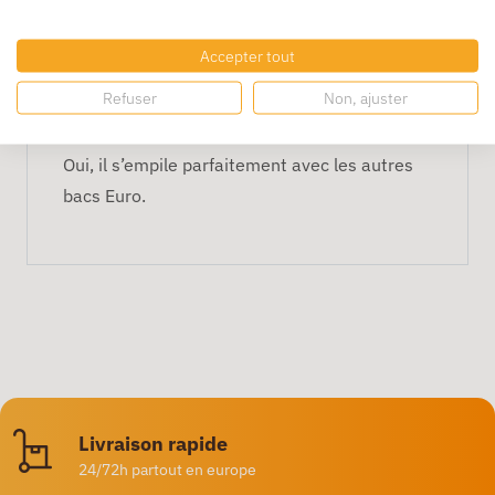
Norme : Euro
Accepter tout
FAQ
Refuser
Non, ajuster
Est-il empilable ?
Oui, il s’empile parfaitement avec les autres
bacs Euro.
Livraison rapide
24/72h partout en europe