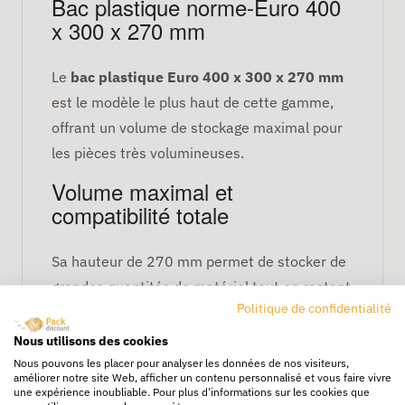
Bac plastique norme-Euro 400
x 300 x 270 mm
Le
bac plastique Euro 400 x 300 x 270 mm
est le modèle le plus haut de cette gamme,
offrant un volume de stockage maximal pour
les pièces très volumineuses.
Volume maximal et
compatibilité totale
Sa hauteur de 270 mm permet de stocker de
grandes quantités de matériel tout en restant
Politique de confidentialité
compatible avec les systèmes Euro.
Nous utilisons des cookies
Caractéristiques techniques
Nous pouvons les placer pour analyser les données de nos visiteurs,
améliorer notre site Web, afficher un contenu personnalisé et vous faire vivre
une expérience inoubliable. Pour plus d'informations sur les cookies que
Dimensions : 400 × 300 × 270 mm