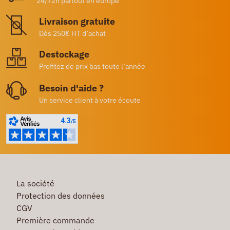
24/72h partout en europe
Livraison gratuite
Dès 250€ HT d’achat
Destockage
Profitez de prix bas toute l’année
Besoin d'aide ?
Un service client à votre écoute
La société
Protection des données
CGV
Première commande