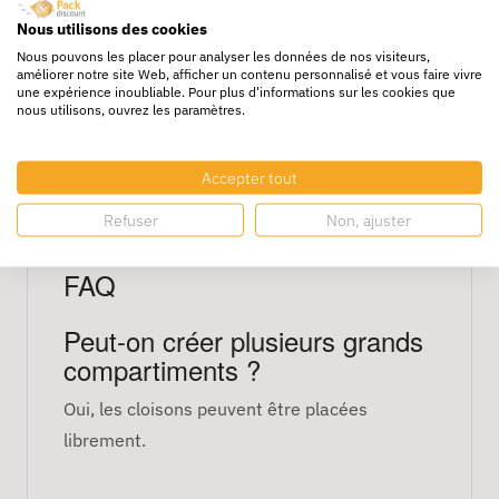
l’intérieur selon les besoins de tri.
Nous utilisons des cookies
Caractéristiques techniques
Nous pouvons les placer pour analyser les données de nos visiteurs,
améliorer notre site Web, afficher un contenu personnalisé et vous faire vivre
une expérience inoubliable. Pour plus d'informations sur les cookies que
nous utilisons, ouvrez les paramètres.
Dimensions : 500 × 310 × 200 mm
Volume : 25 litres
Couleur : bleu
Accepter tout
Cloisons : amovibles et adaptables
Refuser
Non, ajuster
Lot : 8 bacs
FAQ
Peut-on créer plusieurs grands
compartiments ?
Oui, les cloisons peuvent être placées
librement.