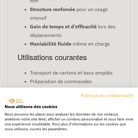
mm
Structure renforcée
pour un usage
intensif
Gain de temps et d’efficacité
lors des
déplacements
Maniabilité fluide
même en charge
Utilisations courantes
Transport de cartons et bacs empilés
Préparation de commandes
Manutention en entrepôt et atelier
Politique de confidentialité
Approvisionnement en magasin
Nous utilisons des cookies
FAQ – Chariot Promax à 2
Nous pouvons les placer pour analyser les données de nos visiteurs,
niveaux 1150 x 676 mm
améliorer notre site Web, afficher un contenu personnalisé et vous faire vivre
une expérience inoubliable. Pour plus d'informations sur les cookies que
nous utilisons, ouvrez les paramètres.
À quoi servent les deux