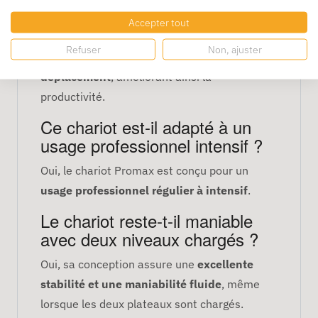
niveaux du chariot ?
Accepter tout
Les deux niveaux permettent de
transporter
Refuser
Non, ajuster
plus de marchandises en un seul
déplacement
, améliorant ainsi la
productivité.
Ce chariot est-il adapté à un
usage professionnel intensif ?
Oui, le chariot Promax est conçu pour un
usage professionnel régulier à intensif
.
Le chariot reste-t-il maniable
avec deux niveaux chargés ?
Oui, sa conception assure une
excellente
stabilité et une maniabilité fluide
, même
lorsque les deux plateaux sont chargés.