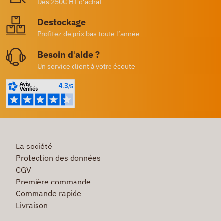
Dès 250€ HT d’achat
Destockage
Profitez de prix bas toute l’année
Besoin d'aide ?
Un service client à votre écoute
La société
Protection des données
CGV
Première commande
Commande rapide
Livraison