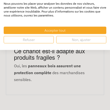
chargement
Nous pouvons les placer pour analyser les données de nos visiteurs,
Structure robuste adaptée à un usage
améliorer notre site Web, afficher un contenu personnalisé et vous faire vivre
une expérience inoubliable. Pour plus d'informations sur les cookies que
professionnel
nous utilisons, ouvrez les paramètres.
Idéal pour charges délicates
FAQ – Chariot Promax bas 4
Accepter tout
côtés bois
Refuser
Non, ajuster
Ce chariot est-il adapté aux
produits fragiles ?
Oui, les
panneaux bois assurent une
protection complète
des marchandises
sensibles.