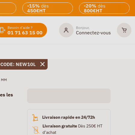
-15%
dès
-20%
dès
450€HT
800€HT
Besoin d'aide ?
Bonjour,
01 71 63 15 00
Connectez-vous
 CODE: NEW10L
6 MM
es les
Livraison rapide en 24/72h
Livraison gratuite
Dès 250€ HT
d’achat