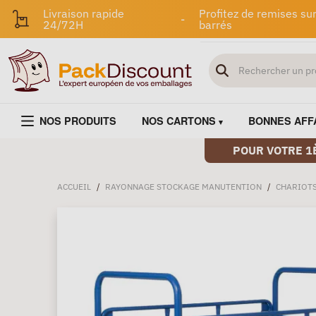
Livraison rapide
Profitez de remises sur
-
24/72H
barrés
NOS PRODUITS
NOS CARTONS
BONNES AFF
POUR VOTRE 1
ACCUEIL
/
RAYONNAGE STOCKAGE MANUTENTION
/
CHARIOT