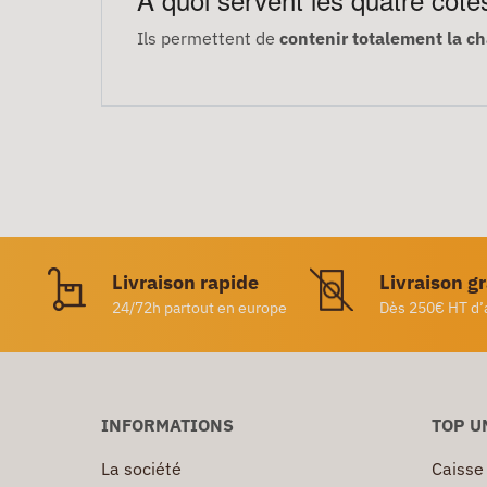
Ils permettent de
contenir totalement la c
Livraison rapide
Livraison g
24/72h partout en europe
Dès 250€ HT d’
INFORMATIONS
TOP U
La société
Caisse