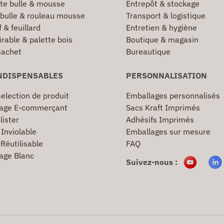
te bulle & mousse
Entrepôt & stockage
 bulle & rouleau mousse
Transport & logistique
 & feuillard
Entretien & hygiène
irable & palette bois
Boutique & magasin
sachet
Bureautique
NDISPENSABLES
PERSONNALISATION
election de produit
Emballages personnalisés
age E-commerçant
Sacs Kraft Imprimés
lister
Adhésifs Imprimés
Inviolable
Emballages sur mesure
Réutilisable
FAQ
age Blanc
Suivez-nous :