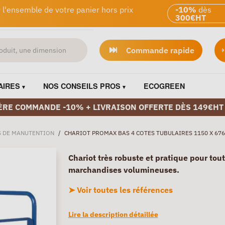
 l'ensemble de votre panier hors prix
-10%
dès
300€HT
Commande rapide
AIRES
NOS CONSEILS PROS
ECOGREEN
ÈRE COMMANDE -10% + LIVRAISON OFFERTE DÈS 149€HT
S DE MANUTENTION
/
CHARIOT PROMAX BAS 4 COTES TUBULAIRES 1150 X 67
Chariot très robuste et pratique pour tout
marchandises volumineuses.
➤ Voir toutes les références
Lire la description détaillée