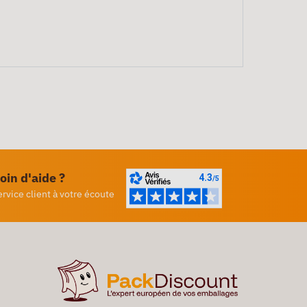
oin d'aide ?
ervice client à votre écoute