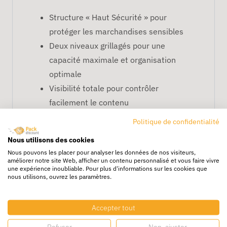
Structure « Haut Sécurité » pour
protéger les marchandises sensibles
Deux niveaux grillagés pour une
capacité maximale et organisation
optimale
Visibilité totale pour contrôler
facilement le contenu
Robuste et maniable pour usage
Politique de confidentialité
professionnel intensif
Nous utilisons des cookies
Idéal pour la logistique, les ateliers et
Nous pouvons les placer pour analyser les données de nos visiteurs,
les magasins sécurisés
améliorer notre site Web, afficher un contenu personnalisé et vous faire vivre
une expérience inoubliable. Pour plus d'informations sur les cookies que
FAQ – Chariot Promax Haut
nous utilisons, ouvrez les paramètres.
Sécurité + 2 niveaux grillagés
Accepter tout
Qu’est-ce que la fonction «
Refuser
Non, ajuster