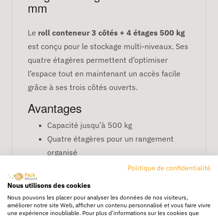
mm
Le
roll conteneur 3 côtés + 4 étages 500 kg
est conçu pour le stockage multi-niveaux. Ses
quatre étagères permettent d’optimiser
l’espace tout en maintenant un accès facile
grâce à ses trois côtés ouverts.
Avantages
Capacité jusqu’à 500 kg
Quatre étagères pour un rangement
organisé
Trois côtés ouverts pour un accès rapide
Politique de confidentialité
Dimensions 810x720x1800 mm
Nous utilisons des cookies
FAQ – Roll conteneur 3 côtés +
Nous pouvons les placer pour analyser les données de nos visiteurs,
améliorer notre site Web, afficher un contenu personnalisé et vous faire vivre
4 étages
une expérience inoubliable. Pour plus d'informations sur les cookies que