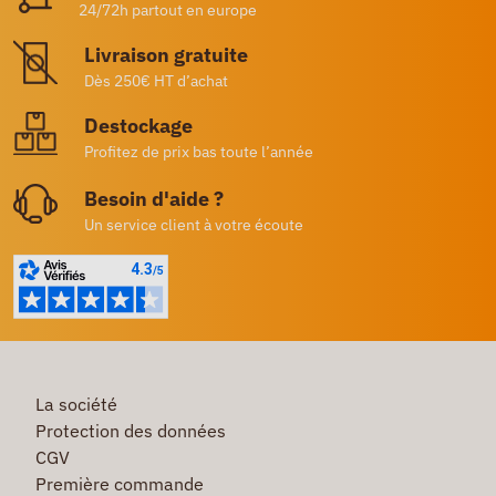
24/72h partout en europe
Livraison gratuite
Dès 250€ HT d’achat
Destockage
Profitez de prix bas toute l’année
Besoin d'aide ?
Un service client à votre écoute
La société
Protection des données
CGV
Première commande