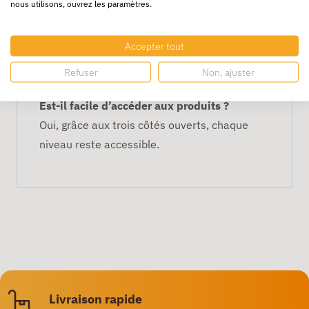
nous utilisons, ouvrez les paramètres.
Peut-on empiler plusieurs charges ?
Oui, les quatre étagères permettent de
Accepter tout
stocker et séparer les marchandises
Refuser
Non, ajuster
efficacement.
Est-il facile d’accéder aux produits ?
Oui, grâce aux trois côtés ouverts, chaque
niveau reste accessible.
Livraison rapide