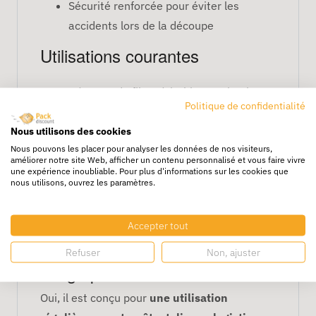
Sécurité renforcée pour éviter les
accidents lors de la découpe
Utilisations courantes
Découpe de films étirables et plastiques
Politique de confidentialité
Préparation de palettes et emballages
industriels
Nous utilisons des cookies
Nous pouvons les placer pour analyser les données de nos visiteurs,
Opérations logistiques et entrepôts
améliorer notre site Web, afficher un contenu personnalisé et vous faire vivre
Ateliers et zones de conditionnement
une expérience inoubliable. Pour plus d'informations sur les cookies que
nous utilisons, ouvrez les paramètres.
FAQ – Couteau coupe film
CASTRAT
Accepter tout
Ce couteau est-il adapté à un
Refuser
Non, ajuster
usage professionnel ?
Oui, il est conçu pour
une utilisation