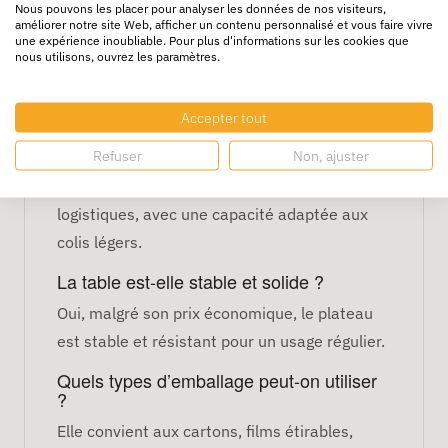
usages ponctuels
Nous pouvons les placer pour analyser les données de nos visiteurs,
améliorer notre site Web, afficher un contenu personnalisé et vous faire vivre
une expérience inoubliable. Pour plus d'informations sur les cookies que
FAQ – Table d'emballage
nous utilisons, ouvrez les paramètres.
économique
Cette table est-elle adaptée à un usage
Accepter tout
professionnel ?
Refuser
Non, ajuster
Oui, elle est conçue pour un usage quotidien
dans les ateliers, magasins ou zones
logistiques, avec une capacité adaptée aux
colis légers.
La table est-elle stable et solide ?
Oui, malgré son prix économique, le plateau
est stable et résistant pour un usage régulier.
Quels types d’emballage peut-on utiliser
?
Elle convient aux cartons, films étirables,