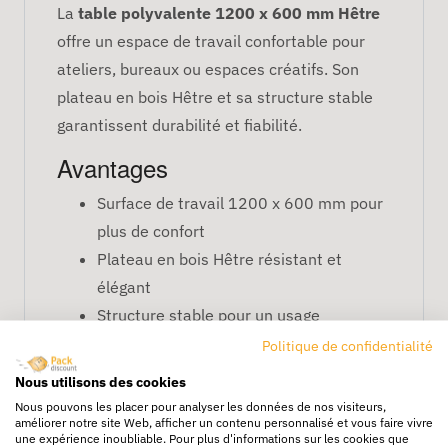
La
table polyvalente 1200 x 600 mm Hêtre
offre un espace de travail confortable pour
ateliers, bureaux ou espaces créatifs. Son
plateau en bois Hêtre et sa structure stable
garantissent durabilité et fiabilité.
Avantages
Surface de travail 1200 x 600 mm pour
plus de confort
Plateau en bois Hêtre résistant et
élégant
Structure stable pour un usage
professionnel ou domestique
Politique de confidentialité
Design naturel et polyvalent
Nous utilisons des cookies
FAQ – Table polyvalente 1200
Nous pouvons les placer pour analyser les données de nos visiteurs,
améliorer notre site Web, afficher un contenu personnalisé et vous faire vivre
x 600 mm Hêtre
une expérience inoubliable. Pour plus d'informations sur les cookies que