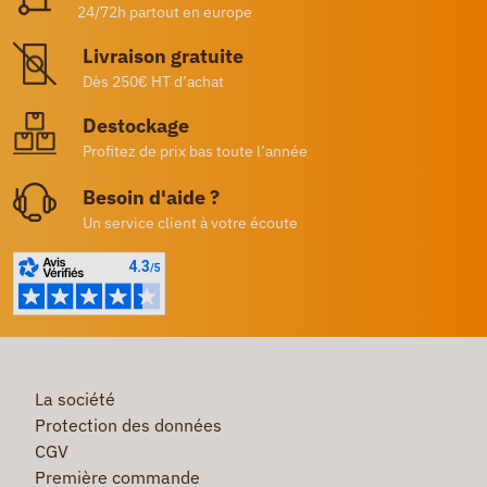
24/72h partout en europe
Livraison gratuite
Dès 250€ HT d’achat
Destockage
Profitez de prix bas toute l’année
Besoin d'aide ?
Un service client à votre écoute
La société
Protection des données
CGV
Première commande