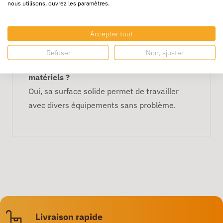
nous utilisons, ouvrez les paramètres.
Convient-elle pour un usage professionnel ?
Oui, parfaite pour ateliers, bureaux ou
Accepter tout
espaces de production.
Refuser
Non, ajuster
Peut-elle supporter plusieurs outils ou
matériels ?
Oui, sa surface solide permet de travailler
avec divers équipements sans problème.
Livraison rapide