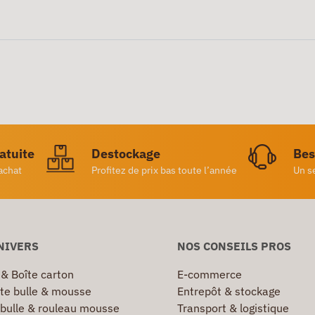
ratuite
Destockage
Bes
achat
Profitez de prix bas toute l’année
Un s
NIVERS
NOS CONSEILS PROS
 & Boîte carton
E-commerce
te bulle & mousse
Entrepôt & stockage
 bulle & rouleau mousse
Transport & logistique