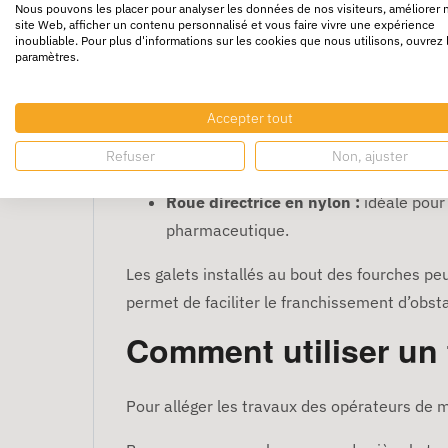
Nous pouvons les placer pour analyser les données de nos visiteurs, améliorer 
site Web, afficher un contenu personnalisé et vous faire vivre une expérience
Un transpalette se compose généralement d’u
inoubliable. Pour plus d'informations sur les cookies que nous utilisons, ouvrez 
paramètres.
Les roues directrices peuvent être en caout
Roue directrice en caoutchouc
: elle 
Accepter tout
chocs.
Refuser
Non, ajuster
Roue directrice en polyuréthane :
rec
Roue directrice en nylon :
idéale pour 
pharmaceutique.
Les galets installés au bout des fourches peu
permet de faciliter le franchissement d’obst
Comment utiliser un 
Pour alléger les travaux des opérateurs de m