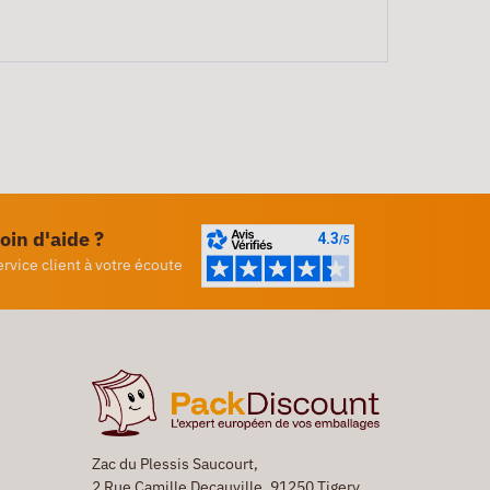
oin d'aide ?
ervice client à votre écoute
Zac du Plessis Saucourt,
2 Rue Camille Decauville, 91250 Tigery