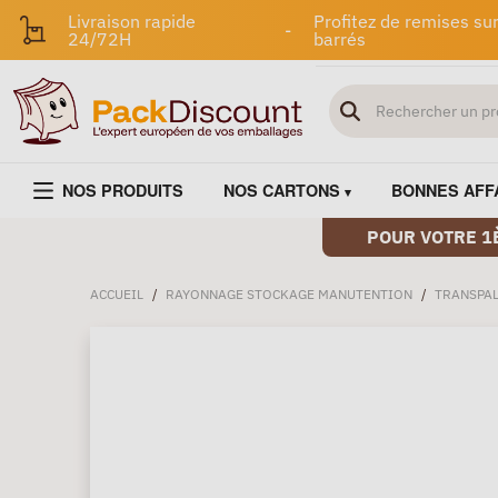
Livraison rapide
Profitez de remises sur
-
24/72H
barrés
NOS PRODUITS
NOS CARTONS
BONNES AFF
POUR VOTRE 1
ACCUEIL
/
RAYONNAGE STOCKAGE MANUTENTION
/
TRANSPA