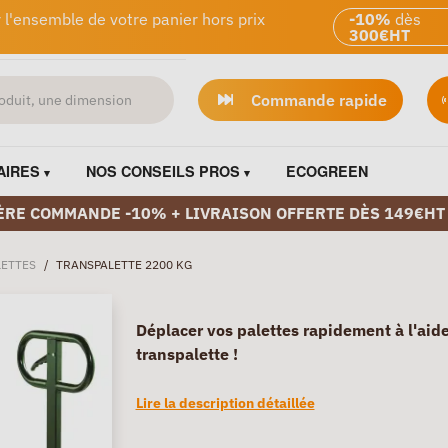
 l'ensemble de votre panier hors prix
-10%
dès
300€HT
Commande rapide
AIRES
NOS CONSEILS PROS
ECOGREEN
ÈRE COMMANDE -10% + LIVRAISON OFFERTE DÈS 149€HT
LETTES
/
TRANSPALETTE 2200 KG
Déplacer vos palettes rapidement à l'aid
transpalette !
Lire la description détaillée