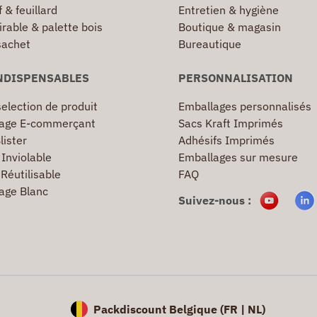
 & feuillard
Entretien & hygiène
irable & palette bois
Boutique & magasin
sachet
Bureautique
NDISPENSABLES
PERSONNALISATION
election de produit
Emballages personnalisés
age E-commerçant
Sacs Kraft Imprimés
lister
Adhésifs Imprimés
Inviolable
Emballages sur mesure
Réutilisable
FAQ
age Blanc
Suivez-nous :
Packdiscount Belgique (
FR |
NL)