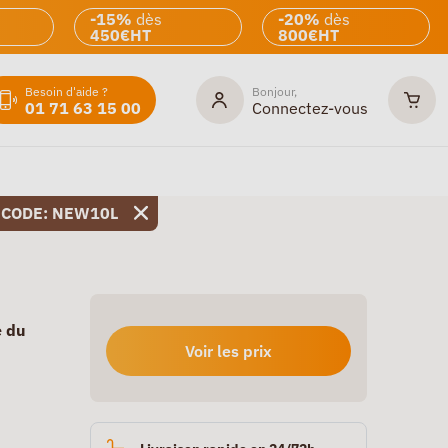
-15%
dès
-20%
dès
450€HT
800€HT
Besoin d'aide ?
Bonjour,
01 71 63 15 00
Connectez-vous
 CODE: NEW10L
e du
Voir les prix