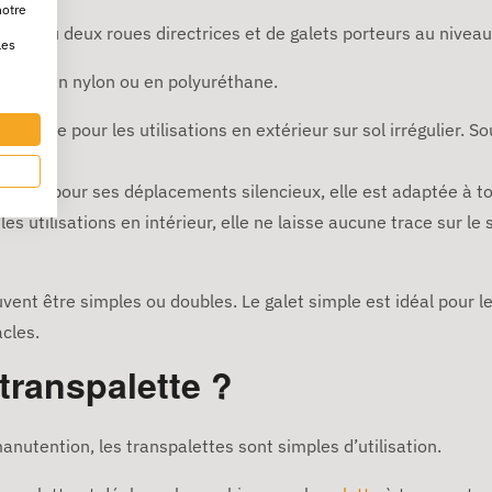
notre
ne ou deux roues directrices et de galets porteurs au niveau
les
chouc, en nylon ou en polyuréthane.
est idéale pour les utilisations en extérieur sur sol irrégulier. 
onnue pour ses déplacements silencieux, elle est adaptée à tou
les utilisations en intérieur, elle ne laisse aucune trace sur le 
vent être simples ou doubles. Le galet simple est idéal pour l
acles.
transpalette ?
anutention, les transpalettes sont simples d’utilisation.