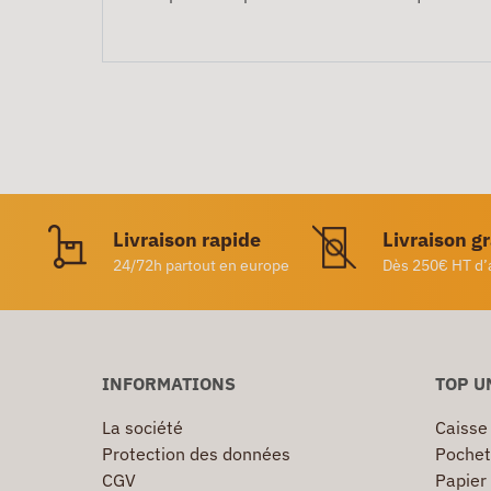
Livraison rapide
Livraison g
24/72h partout en europe
Dès 250€ HT d’
INFORMATIONS
TOP U
La société
Caisse
Protection des données
Pochet
CGV
Papier