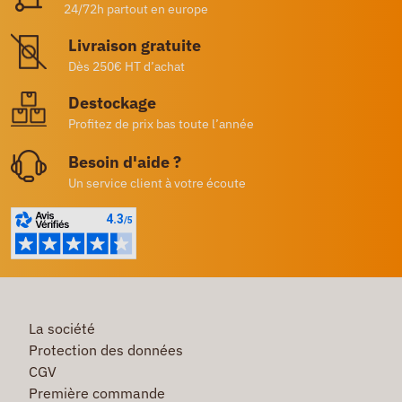
24/72h partout en europe
Livraison gratuite
Dès 250€ HT d’achat
Destockage
Profitez de prix bas toute l’année
Besoin d'aide ?
Un service client à votre écoute
La société
Protection des données
CGV
Première commande