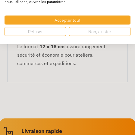
nous utilisons, ouvrez les paramètres.
l’humidité modérée,
les frottements et manipulations
Accepter tout
fréquentes.
Refuser
Non, ajuster
Format pratique
Le format
12 x 18 cm
assure rangement,
sécurité et économie pour ateliers,
commerces et expéditions.
Livraison rapide