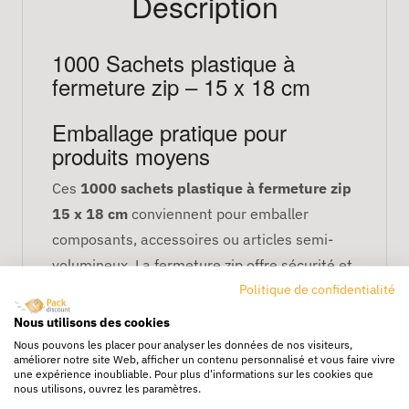
Description
1000 Sachets plastique à
fermeture zip – 15 x 18 cm
Emballage pratique pour
produits moyens
Ces
1000 sachets plastique à fermeture zip
15 x 18 cm
conviennent pour emballer
composants, accessoires ou articles semi-
volumineux. La fermeture zip offre sécurité et
Politique de confidentialité
réutilisation facile.
Protection fiable
Nous utilisons des cookies
Nous pouvons les placer pour analyser les données de nos visiteurs,
améliorer notre site Web, afficher un contenu personnalisé et vous faire vivre
Ils protègent vos produits contre :
une expérience inoubliable. Pour plus d'informations sur les cookies que
nous utilisons, ouvrez les paramètres.
la poussière et impuretés,