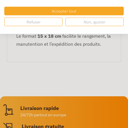
l’humidité légère,
Accepter tout
les pertes ou mélanges d’articles.
Refuser
Non, ajuster
Format pratique
Le format
15 x 18 cm
facilite le rangement, la
manutention et l’expédition des produits.
Livraison rapide
24/72h partout en europe
Livraison gratuite