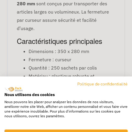
280 mm
sont conçus pour transporter des
articles larges ou volumineux. La fermeture
par curseur assure sécurité et facilité
d’usage.
Caractéristiques principales
Dimensions : 350 x 280 mm
Fermeture : curseur
Quantité : 250 sachets par colis
Matériau : plastique robuste et
Politique de confidentialité
transparent
FAQ
Nous utilisons des cookies
Nous pouvons les placer pour analyser les données de nos visiteurs,
Conviennent-ils pour transporter des
améliorer notre site Web, afficher un contenu personnalisé et vous faire vivre
objets lourds ou encombrants ?
une expérience inoubliable. Pour plus d'informations sur les cookies que
nous utilisons, ouvrez les paramètres.
Oui, adaptés pour des objets volumineux mais
légers à moyens.