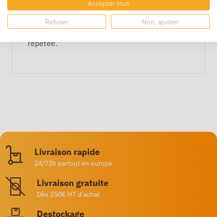
Accepter tout
Peuvent-ils être réutilisés ?
Refuser
Non, ajuster
Oui, leur curseur permet une réutilisation
répétée.
Livraison rapide
24/72h partout en europe
Livraison gratuite
Dès 250€ HT d’achat
Destockage