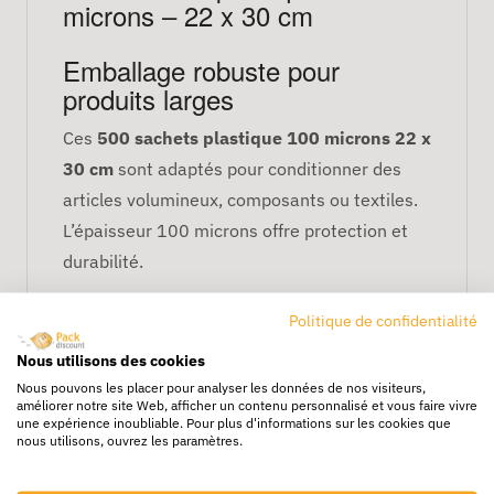
microns – 22 x 30 cm
Emballage robuste pour
produits larges
Ces
500 sachets plastique 100 microns 22 x
30 cm
sont adaptés pour conditionner des
articles volumineux, composants ou textiles.
L’épaisseur 100 microns offre protection et
durabilité.
Protection efficace
Politique de confidentialité
Ils protègent vos produits contre :
Nous utilisons des cookies
Nous pouvons les placer pour analyser les données de nos visiteurs,
la poussière et salissures,
améliorer notre site Web, afficher un contenu personnalisé et vous faire vivre
une expérience inoubliable. Pour plus d'informations sur les cookies que
l’humidité modérée,
nous utilisons, ouvrez les paramètres.
les frottements et manipulations
fréquentes.