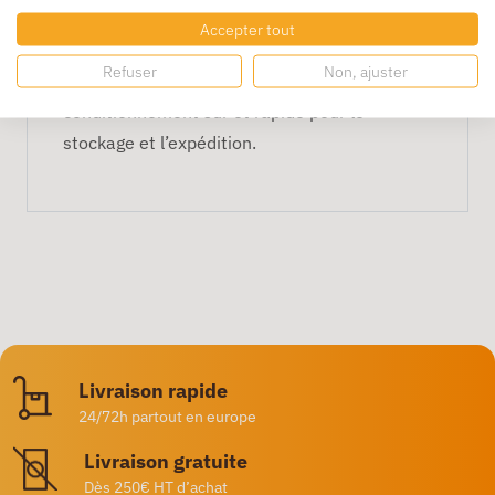
Accepter tout
Format pratique
Refuser
Non, ajuster
Le format
35 x 55 cm
permet un
conditionnement sûr et rapide pour le
stockage et l’expédition.
Livraison rapide
24/72h partout en europe
Livraison gratuite
Dès 250€ HT d’achat