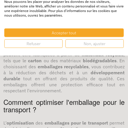
Nous pouvons les placer pour analyser les données de nos visiteurs,
Opter pour des solutions
écologiques
et
durables
permet
améliorer notre site Web, afficher un contenu personnalisé et vous faire vivre
une expérience inoubliable. Pour plus d'informations sur les cookies que
de réduire votre empreinte écologique tout en offrant une
nous utilisons, ouvrez les paramètres.
protection optimale à vos produits.
Quels emballages sont écologiques ?
Accepter tout
Les
emballages écologiques
sont conçus pour minimiser
Refuser
Non, ajuster
l'impact sur l'environnement. Ces solutions durables
peuvent être fabriquées à partir de
matériaux recyclés
,
tels que le
carton
ou des matériaux
biodégradables
. En
choisissant des
emballages recyclables
, vous contribuez
à la réduction des déchets et à un
développement
durable
tout en offrant des produits de qualité. Ces
emballages offrent une protection efficace tout en
respectant l'environnement.
Comment optimiser l'emballage pour le
transport ?
L'
optimisation
des
emballages pour le transport
permet