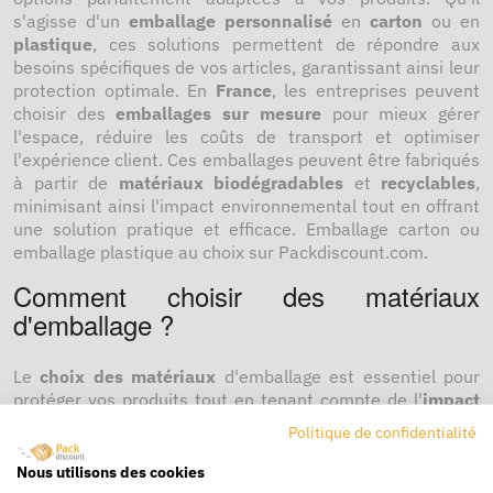
s'agisse d'un
emballage personnalisé
en
carton
ou en
plastique
, ces solutions permettent de répondre aux
besoins spécifiques de vos articles, garantissant ainsi leur
protection optimale. En
France
, les entreprises peuvent
choisir des
emballages sur mesure
pour mieux gérer
l'espace, réduire les coûts de transport et optimiser
l'expérience client. Ces emballages peuvent être fabriqués
à partir de
matériaux biodégradables
et
recyclables
,
minimisant ainsi l'impact environnemental tout en offrant
une solution pratique et efficace. Emballage carton ou
emballage plastique au choix sur Packdiscount.com.
Comment choisir des matériaux
d'emballage ?
Le
choix des matériaux
d'emballage est essentiel pour
protéger vos produits tout en tenant compte de l'
impact
environnemental et de votre engagement
. Il est
Politique de confidentialité
important de sélectionner des
matériaux
adaptés à
l'utilisation spécifique de vos articles, tels que le
carton
, le
Nous utilisons des cookies
plastique
recyclable ou des
matériaux biodégradables
.