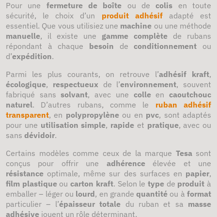
Pour une
fermeture de boîte
ou de
colis
en toute
sécurité, le choix d’un
produit adhésif
adapté est
essentiel. Que vous utilisiez une
machine
ou une méthode
manuelle
, il existe une
gamme complète
de rubans
répondant à chaque
besoin
de
conditionnement
ou
d’
expédition
.
Parmi les plus courants, on retrouve l’
adhésif kraft
,
écologique
,
respectueux
de l’
environnement
, souvent
fabriqué sans
solvant
, avec une
colle
en
caoutchouc
naturel
. D’autres rubans, comme le
ruban adhésif
transparent
, en
polypropylène
ou en
pvc
, sont adaptés
pour une
utilisation simple
,
rapide
et
pratique
, avec ou
sans
dévidoir
.
Certains modèles comme ceux de la marque
Tesa
sont
conçus pour offrir une
adhérence
élevée et une
résistance
optimale, même sur des surfaces en
papier
,
film plastique
ou
carton kraft
. Selon le
type
de
produit
à
emballer – léger ou
lourd
, en grande
quantité
ou à
format
particulier – l’
épaisseur totale
du ruban et sa
masse
adhésive
jouent un rôle déterminant.