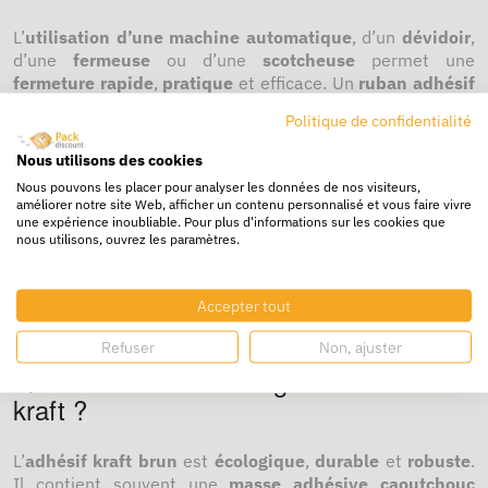
L’
utilisation d’une machine automatique
, d’un
dévidoir
,
d’une
fermeuse
ou d’une
scotcheuse
permet une
fermeture rapide
,
pratique
et efficace. Un
ruban adhésif
simple face
est souvent le plus facile à poser grâce à son
Politique de confidentialité
déroulement.
Nous utilisons des cookies
Où acheter des adhésifs pour cartons ?
Nous pouvons les placer pour analyser les données de nos visiteurs,
améliorer notre site Web, afficher un contenu personnalisé et vous faire vivre
Il est possible d’
acheter
une
gamme complète
d’adhésifs
une expérience inoubliable. Pour plus d'informations sur les cookies que
nous utilisons, ouvrez les paramètres.
chez un
fabricant
spécialisé et en ligne sur Packdiscount.
Les rubans sont souvent
disponibles en grande
longueur
, à des
prix
compétitifs, et livrés rapidement
Accepter tout
selon le
stock
disponible. N’hésitez pas à comparer
chaque
offre
selon vos besoins.
Refuser
Non, ajuster
Quels sont les avantages des adhésifs
kraft ?
L’
adhésif kraft brun
est
écologique
,
durable
et
robuste
.
Il contient souvent une
masse adhésive caoutchouc