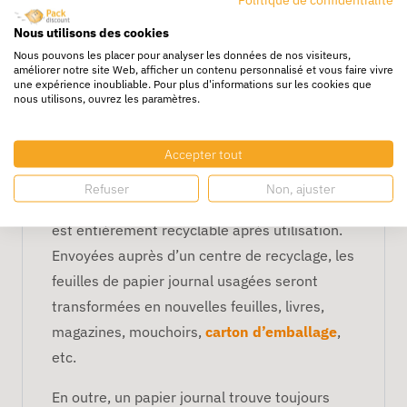
l’avantage d’être plus économique qu’un
Nous utilisons des cookies
papier kraft
.
Nous pouvons les placer pour analyser les données de nos visiteurs,
améliorer notre site Web, afficher un contenu personnalisé et vous faire vivre
Comment recycler le papier
une expérience inoubliable. Pour plus d'informations sur les cookies que
nous utilisons, ouvrez les paramètres.
journal ?
Le papier journal blanc en feuilles est un
Accepter tout
matériau d’emballage et de calage
Refuser
Non, ajuster
écologique. En effet, cet accessoire de calage
est entièrement recyclable après utilisation.
Envoyées auprès d’un centre de recyclage, les
feuilles de papier journal usagées seront
transformées en nouvelles feuilles, livres,
magazines, mouchoirs,
carton d’emballage
,
etc.
En outre, un papier journal trouve toujours