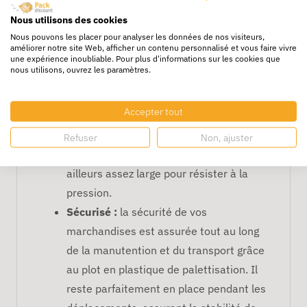
plot en plastique blanc est résistant à
l'écrasement, aux basses températures,
Nous utilisons des cookies
Nous pouvons les placer pour analyser les données de nos visiteurs,
à l'humidité et aux graisses. Pour le
améliorer notre site Web, afficher un contenu personnalisé et vous faire vivre
transport de vos lourdes charges, le plot
une expérience inoubliable. Pour plus d'informations sur les cookies que
nous utilisons, ouvrez les paramètres.
en plastique est un allié de taille. En
effet, sa charge utile est très élevée, car
Accepter tout
elle peut supporter un poids allant
jusqu’à 1000 kg en compression
Refuser
Non, ajuster
verticale. L’épaisseur des pots est par
ailleurs assez large pour résister à la
pression.
Sécurisé :
la sécurité de vos
marchandises est assurée tout au long
de la manutention et du transport grâce
au plot en plastique de palettisation. Il
reste parfaitement en place pendant les