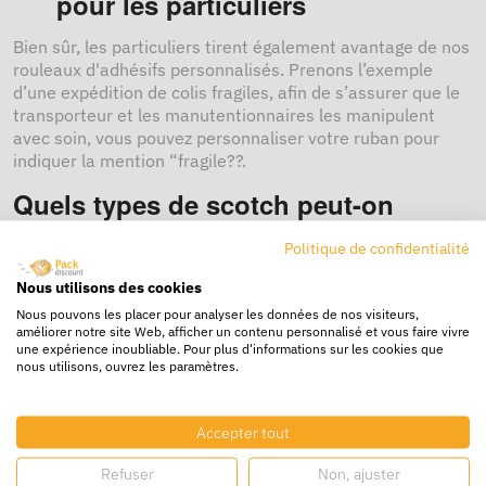
pour les particuliers
Bien sûr, les particuliers tirent également avantage de nos
rouleaux d'adhésifs personnalisés. Prenons l’exemple
d’une expédition de colis fragiles, afin de s’assurer que le
transporteur et les manutentionnaires les manipulent
avec soin, vous pouvez personnaliser votre ruban pour
indiquer la mention “fragile??.
Quels types de scotch peut-on
personnaliser ?
Politique de confidentialité
Afin de répondre à tous vos besoins, packdiscount met à
Nous utilisons des cookies
votre disposition plusieurs types de ruban adhésif
Nous pouvons les placer pour analyser les données de nos visiteurs,
personnalisés.
améliorer notre site Web, afficher un contenu personnalisé et vous faire vivre
une expérience inoubliable. Pour plus d'informations sur les cookies que
nous utilisons, ouvrez les paramètres.
Le ruban adhésif en polypropylène ou en PP :
La bande adhésive en PP est particulièrement résistante
aux variations de température et à l’humidité. Ainsi, ce
Accepter tout
type de scotch est fortement conseillé pour les colis
Refuser
Non, ajuster
destinés à être expédiés sur un long trajet. En cas de