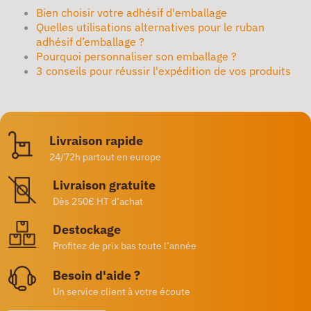
Bien choisir votre adhésif d'emballage
Quelles utilisations alternatives pour le ruban
adhésif d’emballage ?
Pourquoi personnaliser son emballage ?
3 conseils pour réussir l'expédition de vos produits
Livraison rapide
24/72h partout en europe
Livraison gratuite
Dès 250€ HT d’achat
Destockage
Profitez de prix bas toute l’année
Besoin d'aide ?
Un service client à votre écoute