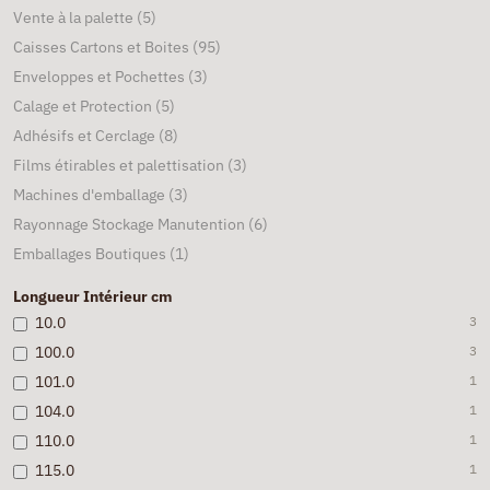
Vente à la palette
(5)
Caisses Cartons et Boites
(95)
Enveloppes et Pochettes
(3)
Calage et Protection
(5)
Adhésifs et Cerclage
(8)
Films étirables et palettisation
(3)
Machines d'emballage
(3)
Rayonnage Stockage Manutention
(6)
Emballages Boutiques
(1)
Longueur Intérieur cm
10.0
3
100.0
3
101.0
1
104.0
1
110.0
1
115.0
1