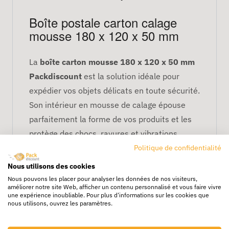
Boîte postale carton calage
mousse 180 x 120 x 50 mm
La
boîte carton mousse 180 x 120 x 50 mm
Packdiscount
est la solution idéale pour
expédier vos objets délicats en toute sécurité.
Son intérieur en mousse de calage épouse
parfaitement la forme de vos produits et les
protège des chocs, rayures et vibrations
pendant le transport.
Politique de confidentialité
Nous utilisons des cookies
Fabriquée en
carton recyclé et recyclable
,
Nous pouvons les placer pour analyser les données de nos visiteurs,
cette
boîte postale écologique
allie
améliorer notre site Web, afficher un contenu personnalisé et vous faire vivre
une expérience inoubliable. Pour plus d'informations sur les cookies que
durabilité et praticité. Livrée à plat, elle se
nous utilisons, ouvrez les paramètres.
monte facilement et permet un gain de place
dans votre zone d’emballage. Parfaite pour les