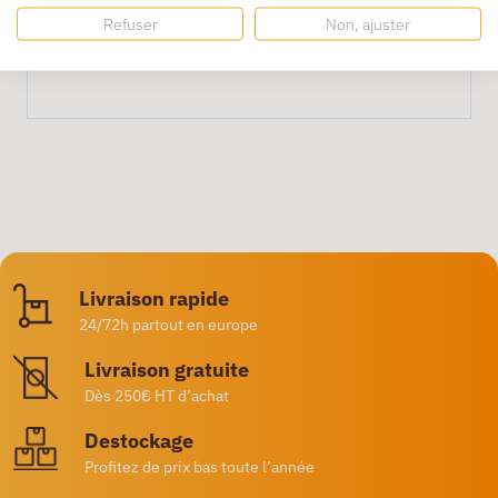
Refuser
Non, ajuster
Colis de 25 cartons.
Livraison rapide
24/72h partout en europe
Livraison gratuite
Dès 250€ HT d’achat
Destockage
Profitez de prix bas toute l’année