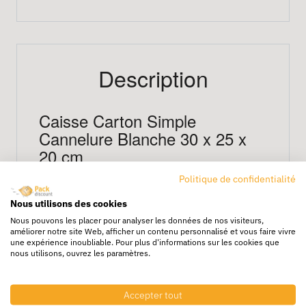
Description
Caisse Carton Simple
Cannelure Blanche 30 x 25 x
20 cm
Politique de confidentialité
Cette
caisse carton blanc 30x25x20 cm
Nous utilisons des cookies
combine volume et résistance pour
Nous pouvons les placer pour analyser les données de nos visiteurs,
l’expédition de vêtements, textiles ou petits
améliorer notre site Web, afficher un contenu personnalisé et vous faire vivre
une expérience inoubliable. Pour plus d'informations sur les cookies que
jouets. Son coloris blanc valorise vos produits
nous utilisons, ouvrez les paramètres.
et facilite l’étiquetage, idéale pour
l’expédition e-commerce et le stockage en
Accepter tout
entrepôt
.