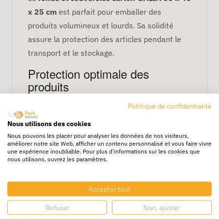
x 25 cm
est parfait pour emballer des
produits volumineux et lourds. Sa solidité
assure la protection des articles pendant le
transport et le stockage.
Protection optimale des
produits
Fabriqué en
carton robuste
, il protège
Politique de confidentialité
efficacement contre chocs et vibrations et
Nous utilisons des cookies
permet un empilement sécurisé.
Nous pouvons les placer pour analyser les données de nos visiteurs,
améliorer notre site Web, afficher un contenu personnalisé et vous faire vivre
Caractéristiques principales
une expérience inoubliable. Pour plus d'informations sur les cookies que
nous utilisons, ouvrez les paramètres.
Dimensions : 60 x 40 x 25 cm
Matériau : carton solide
Accepter tout
Protection contre chocs et vibrations
Refuser
Non, ajuster
Adapté aux produits volumineux et