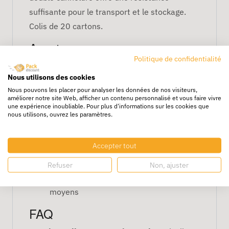
suffisante pour le transport et le stockage.
Colis de 20 cartons.
Avantages
Politique de confidentialité
Protection efficace pour objets légers
Nous utilisons des cookies
Empilable et stable pour entrepôt
Nous pouvons les placer pour analyser les données de nos visiteurs,
Légère et facile à transporter
améliorer notre site Web, afficher un contenu personnalisé et vous faire vivre
une expérience inoubliable. Pour plus d'informations sur les cookies que
Carton recyclable et durable
nous utilisons, ouvrez les paramètres.
Caractéristiques
Accepter tout
Dimensions : 46 x 26 x 26 cm
Double cannelure solide
Refuser
Non, ajuster
Convient aux produits fragiles ou
moyens
FAQ