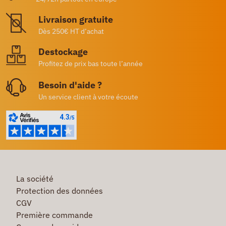
Livraison gratuite
Dès 250€ HT d’achat
Destockage
Profitez de prix bas toute l’année
Besoin d'aide ?
Un service client à votre écoute
La société
Protection des données
CGV
Première commande