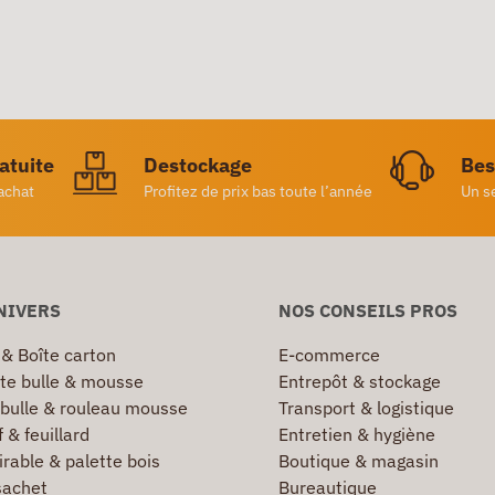
ratuite
Destockage
Bes
achat
Profitez de prix bas toute l’année
Un s
NIVERS
NOS CONSEILS PROS
 & Boîte carton
E-commerce
te bulle & mousse
Entrepôt & stockage
 bulle & rouleau mousse
Transport & logistique
 & feuillard
Entretien & hygiène
irable & palette bois
Boutique & magasin
sachet
Bureautique