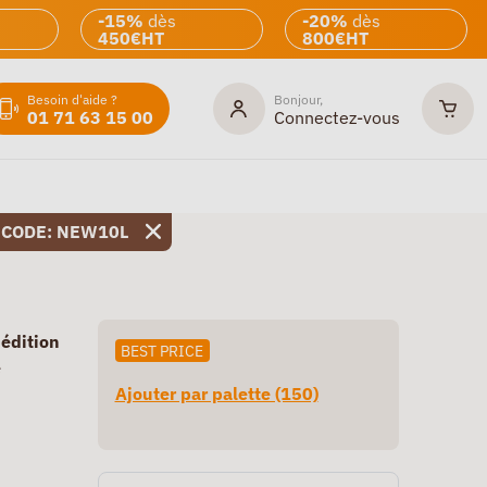
-15%
dès
-20%
dès
450€HT
800€HT
Besoin d'aide ?
Bonjour,
01 71 63 15 00
Connectez-vous
 CODE: NEW10L
pédition
BEST PRICE
e
Ajouter par palette (150)