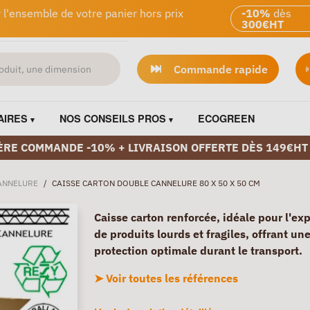
 l'ensemble de votre panier hors prix
-10%
dès
300€HT
Commande rapide
AIRES
NOS CONSEILS PROS
ECOGREEN
ÈRE COMMANDE -10% + LIVRAISON OFFERTE DÈS 149€HT
ANNELURE
/
CAISSE CARTON DOUBLE CANNELURE 80 X 50 X 50 CM
Caisse carton renforcée, idéale pour l'ex
de produits lourds et fragiles, offrant un
protection optimale durant le transport.
➤ Voir toutes les références