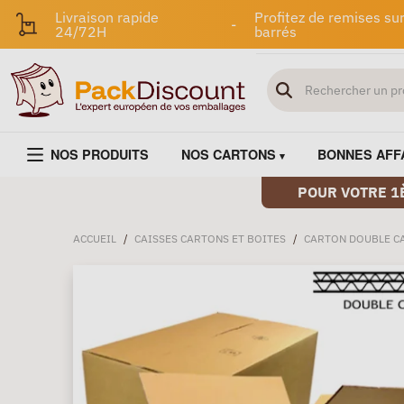
Livraison rapide
Profitez de remises sur
-
24/72H
barrés
NOS PRODUITS
NOS CARTONS
BONNES AFF
POUR VOTRE 1
ACCUEIL
/
CAISSES CARTONS ET BOITES
/
CARTON DOUBLE C