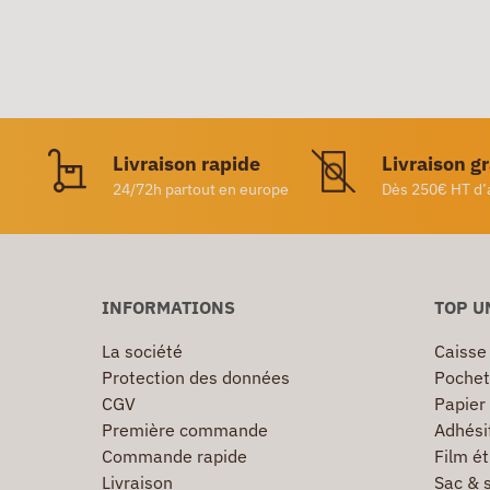
Livraison rapide
Livraison g
24/72h partout en europe
Dès 250€ HT d’
INFORMATIONS
TOP U
La société
Caisse
Protection des données
Pochet
CGV
Papier
Première commande
Adhésif
Commande rapide
Film ét
Livraison
Sac & 