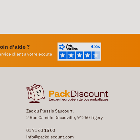
oin d'aide ?
ervice client à votre écoute
Zac du Plessis Saucourt,
2 Rue Camille Decauville, 91250 Tigery
01 71 63 15 00
info@packdiscount.com