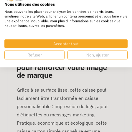
Nous utilisons des cookies
permet également de s’inscrire dans une
Nous pouvons les placer pour analyser les données de nos visiteurs,
démarche écoresponsable, un critère de plus
améliorer notre site Web, afficher un contenu personnalisé et vous faire vivre
une expérience inoubliable. Pour plus d'informations sur les cookies que
en plus valorisé par les entreprises.
nous utilisons, ouvrez les paramètres.
Son format légèrement allongé en fait un
emballage polyvalent, parfait pour des
Accepter tout
articles techniques, textiles ou accessoires.
Refuser
Non, ajuster
Une caisse personnalisable
pour renforcer votre image
de marque
Grâce à sa surface lisse, cette caisse peut
facilement être transformée en caisse
personnalisable : impression de logo, ajout
d’étiquettes ou messages marketing.
Pratique, économique et écologique, cette
caisse carton simple cannelure est une