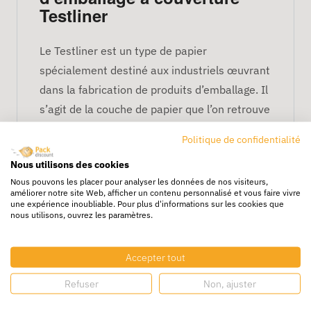
Testliner
Le Testliner est un type de papier
spécialement destiné aux industriels œuvrant
dans la fabrication de produits d’emballage. Il
s’agit de la couche de papier que l’on retrouve
en couverture de certaines boîtes en carton.
Politique de confidentialité
Le Testliner étant un matériau conçu en fibres
Nous utilisons des cookies
de papier courtes 100% recyclées, les
Nous pouvons les placer pour analyser les données de nos visiteurs,
améliorer notre site Web, afficher un contenu personnalisé et vous faire vivre
emballages conçus dans ce matériau sont de
une expérience inoubliable. Pour plus d'informations sur les cookies que
nous utilisons, ouvrez les paramètres.
véritables alliés éco responsables. En outre,
moins cher qu’un papier Kraftliner, la
couverture Testliner permet de concevoir des
Accepter tout
emballages économiques.
Refuser
Non, ajuster
Les cartons revêtus d’un Testliner étant