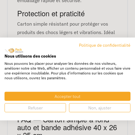
emballage rapide et sécurisé.
Protection et praticité
Carton simple résistant pour protéger vos
produits des chocs légers et vibrations. Idéal
pour expéditions e-commerce et stockage.
Politique de confidentialité
Caractéristiques principales
Nous utilisons des cookies
Nous pouvons les placer pour analyser les données de nos visiteurs,
Dimensions : 40 x 26 x 25 cm
améliorer notre site Web, afficher un contenu personnalisé et vous faire vivre
Fond automatique pour montage rapide
une expérience inoubliable. Pour plus d'informations sur les cookies que
nous utilisons, ouvrez les paramètres.
Bande adhésive intégrée
Carton simple résistant
Accepter tout
Idéal pour expéditions et stockage
Léger, recyclable et facile à manipuler
Refuser
Non, ajuster
FAQ — Carton simple à fond
auto et bande adhésive 40 x 26
x 25 cm