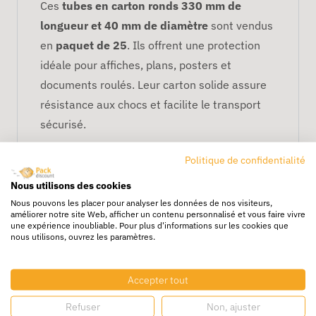
Ces
tubes en carton ronds 330 mm de
longueur et 40 mm de diamètre
sont vendus
en
paquet de 25
. Ils offrent une protection
idéale pour affiches, plans, posters et
documents roulés. Leur carton solide assure
résistance aux chocs et facilite le transport
sécurisé.
Avantages
Politique de confidentialité
Carton rigide et durable
Nous utilisons des cookies
Protège efficacement les documents
Nous pouvons les placer pour analyser les données de nos visiteurs,
améliorer notre site Web, afficher un contenu personnalisé et vous faire vivre
roulés
une expérience inoubliable. Pour plus d'informations sur les cookies que
nous utilisons, ouvrez les paramètres.
Paquet de 25 pour un
approvisionnement pratique
Idéal pour envois professionnels et e-
Accepter tout
commerce
Refuser
Non, ajuster