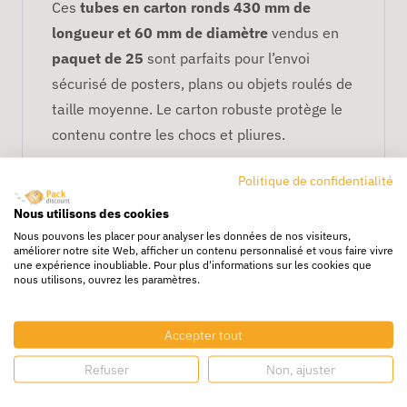
Ces
tubes en carton ronds 430 mm de
longueur et 60 mm de diamètre
vendus en
paquet de 25
sont parfaits pour l’envoi
sécurisé de posters, plans ou objets roulés de
taille moyenne. Le carton robuste protège le
contenu contre les chocs et pliures.
Avantages
Politique de confidentialité
Carton épais et durable
Nous utilisons des cookies
Protège efficacement les objets roulés
Nous pouvons les placer pour analyser les données de nos visiteurs,
améliorer notre site Web, afficher un contenu personnalisé et vous faire vivre
Paquet de 25 pour un
une expérience inoubliable. Pour plus d'informations sur les cookies que
nous utilisons, ouvrez les paramètres.
réapprovisionnement facile
Idéal pour e-commerce et expéditions
professionnelles
Accepter tout
Refuser
Non, ajuster